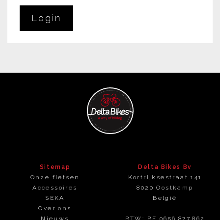
Login
Sitemap
Delta Bikes Bv
Onze fietsen
Kortrijksestraat 141
Accessoires
8020
Oostkamp
SEKA
België
Over ons
Nieuws
BTW: BE 0656.877.862