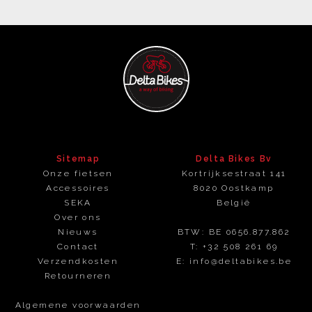
Sitemap
Delta Bikes Bv
Onze fietsen
Kortrijksestraat 141
Accessoires
8020
Oostkamp
SEKA
België
Over ons
Nieuws
BTW: BE 0656.877.862
Contact
T:
+32 508 261 69
Verzendkosten
E:
info@deltabikes.be
Retourneren
Algemene voorwaarden