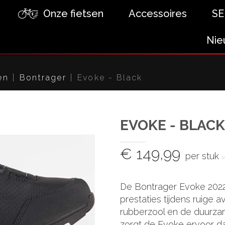
Onze fietsen
Accessoires
SE
Nie
en
Bontrager
Evoke - Black
EVOKE - BLACK
€ 149,99
per stuk
I
De Bontrager Evoke 2022
prestaties tijdens ruige 
rubberzool en de duurza
zorgt de Evoke ervoor dat