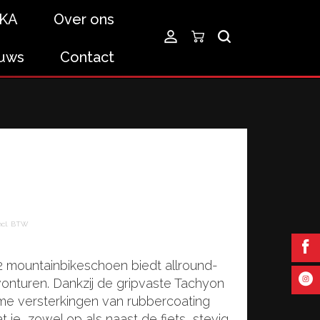
KA
Over ons
uws
Contact
ncl. BTW
 mountainbikeschoen biedt allround-
avonturen. Dankzij de gripvaste Tachyon
me versterkingen van rubbercoating
 je, zowel op als naast de fiets, stevig