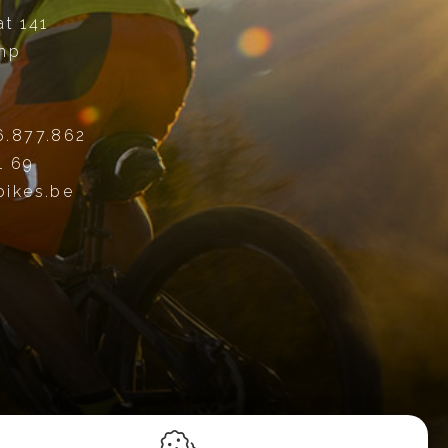
at 141
mp
6.877.862
1 69
bikes.be