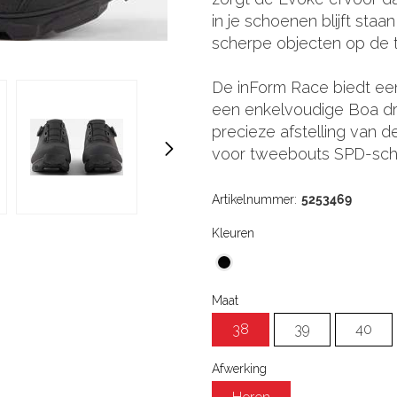
in je schoenen blijft sta
scherpe objecten op de tr
De inForm Race biedt een
een enkelvoudige Boa dra
precieze afstelling van 
voor tweebouts SPD-sch
Artikelnummer:
5253469
Kleuren
Maat
38
39
40
Afwerking