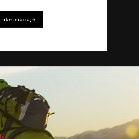
winkelmandje
Bv