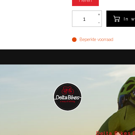
Heren
+
In 
-
Beperkte voorraad
Delta Bikes 