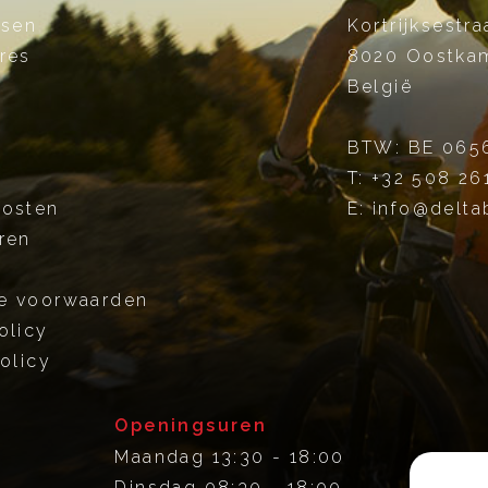
tsen
Kortrijksestra
res
8020
Oostka
België
BTW: BE 065
T:
+32 508 26
kosten
E:
info@delta
ren
e voorwaarden
olicy
olicy
Openingsuren
Maandag
13:30 - 18:00
Dinsdag
08:30 - 18:00